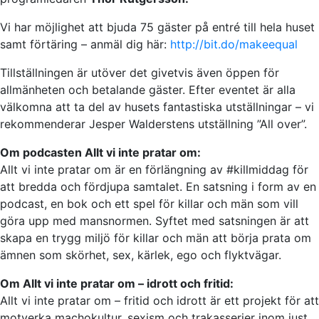
Vi har möjlighet att bjuda 75 gäster på entré till hela huset
samt förtäring – anmäl dig här:
http://bit.do/makeequal
Tillställningen är utöver det givetvis även öppen för
allmänheten och betalande gäster. Efter eventet är alla
välkomna att ta del av husets fantastiska utställningar – vi
rekommenderar Jesper Walderstens utställning ”All over”.
Om podcasten Allt vi inte pratar om:
Allt vi inte pratar om är en förlängning av #killmiddag för
att bredda och fördjupa samtalet. En satsning i form av en
podcast, en bok och ett spel för killar och män som vill
göra upp med mansnormen. Syftet med satsningen är att
skapa en trygg miljö för killar och män att börja prata om
ämnen som skörhet, sex, kärlek, ego och flyktvägar.
Om Allt vi inte pratar om – idrott och fritid:
Allt vi inte pratar om – fritid och idrott är ett projekt för att
motverka machokultur, sexism och trakasserier inom just