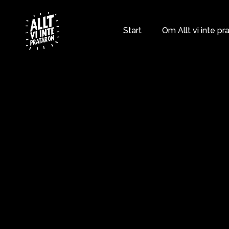
Skip
to
content
Start
Om Allt vi inte pr