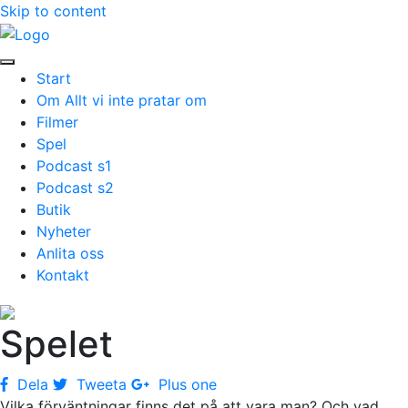
Skip to content
Start
Om Allt vi inte pratar om
Filmer
Spel
Podcast s1
Podcast s2
Butik
Nyheter
Anlita oss
Kontakt
Spelet
Dela
Tweeta
Plus one
Vilka förväntningar finns det på att vara man? Och vad